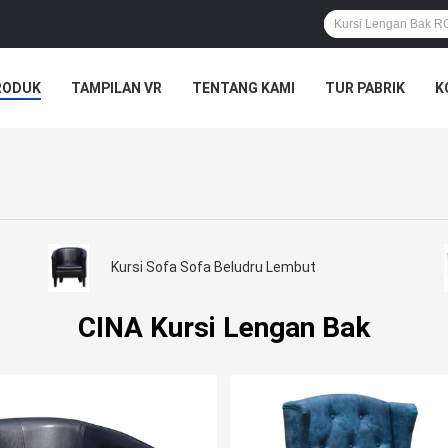
RODUK
TAMPILAN VR
TENTANG KAMI
TUR PABRIK
K
Kursi Sofa Sofa Beludru Lembut
CINA Kursi Lengan Bak