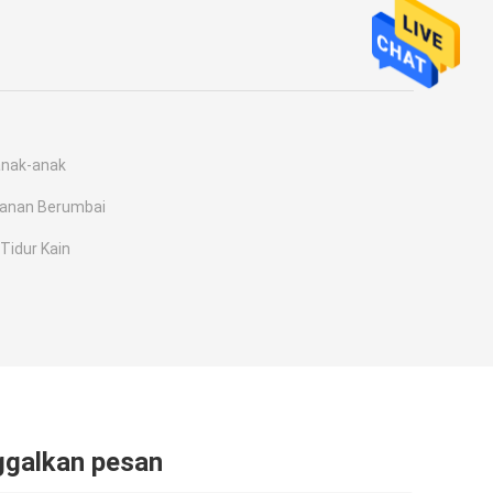
anak-anak
anan Berumbai
Tidur Kain
ggalkan pesan