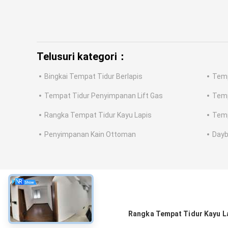
Telusuri kategori：
Bingkai Tempat Tidur Berlapis
Temp
Tempat Tidur Penyimpanan Lift Gas
Temp
Rangka Tempat Tidur Kayu Lapis
Temp
Penyimpanan Kain Ottoman
Dayb
Tentang
Rangka Tempat Tidur Kayu L