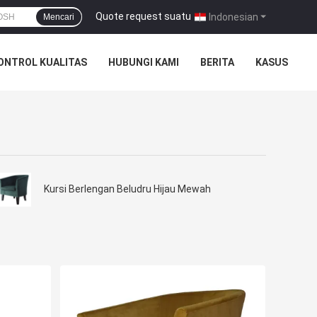
Quote request suatu
|
Indonesian
Mencari
ONTROL KUALITAS
HUBUNGI KAMI
BERITA
KASUS
Kursi Berlengan Beludru Hijau Mewah