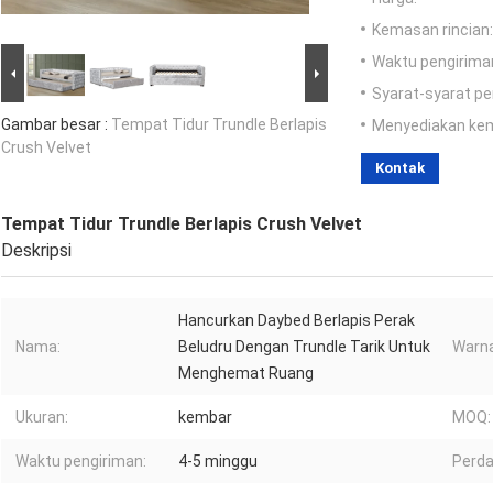
Kemasan rincian:
Waktu pengirima
Syarat-syarat p
Gambar besar :
Tempat Tidur Trundle Berlapis
Menyediakan ke
Crush Velvet
Kontak
Tempat Tidur Trundle Berlapis Crush Velvet
Deskripsi
Hancurkan Daybed Berlapis Perak
Nama:
Beludru Dengan Trundle Tarik Untuk
Warna
Menghemat Ruang
Ukuran:
kembar
MOQ:
Waktu pengiriman:
4-5 minggu
Perda