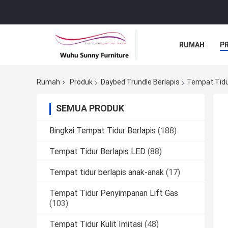
RUMAH
P
Rumah
Produk
Daybed Trundle Berlapis
Tempat Tidur
SEMUA PRODUK
Bingkai Tempat Tidur Berlapis
(188)
Tempat Tidur Berlapis LED
(88)
Tempat tidur berlapis anak-anak
(17)
Tempat Tidur Penyimpanan Lift Gas
(103)
Tempat Tidur Kulit Imitasi
(48)