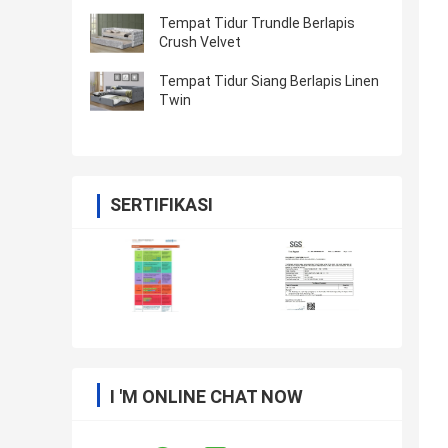
Tempat Tidur Trundle Berlapis
Crush Velvet
Tempat Tidur Siang Berlapis Linen
Twin
SERTIFIKASI
I 'M ONLINE CHAT NOW