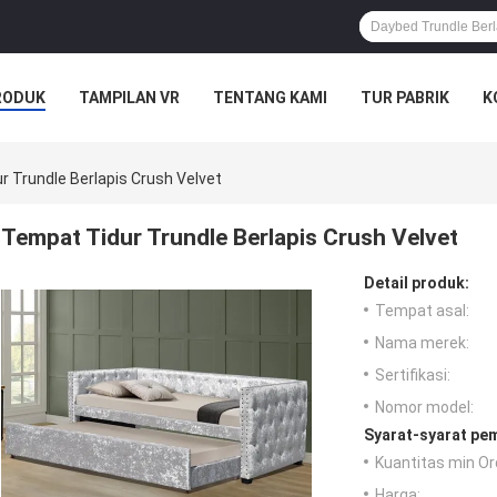
RODUK
TAMPILAN VR
TENTANG KAMI
TUR PABRIK
K
 Trundle Berlapis Crush Velvet
Tempat Tidur Trundle Berlapis Crush Velvet
Detail produk:
Tempat asal:
Nama merek:
Sertifikasi:
Nomor model:
Syarat-syarat pe
Kuantitas min Or
Harga: