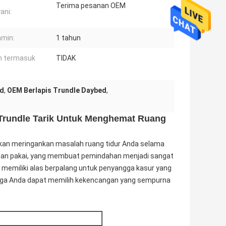
Terima pesanan OEM
ani:
min:
1 tahun
h termasuk
TIDAK
ed
,
OEM Berlapis Trundle Daybed
,
Trundle Tarik Untuk Menghemat Ruang
 akan meringankan masalah ruang tidur Anda selama
ahan pakai, yang membuat pemindahan menjadi sangat
memiliki alas berpalang untuk penyangga kasur yang
ngga Anda dapat memilih kekencangan yang sempurna