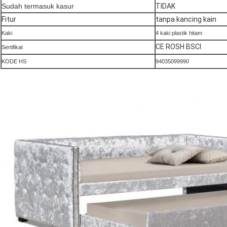
Sudah termasuk kasur
TIDAK
Fitur
tanpa kancing kain
Kaki
4 kaki plastik hitam
CE ROSH BSCI
Sertifikat
KODE HS
94035099990