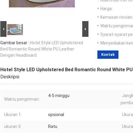
Kuantitas min Or
Harga:
Kemasan rincian:
Waktu pengirima
Syarat-syarat p
Gambar besar :
Hotel Style LED Upholstered
Menyediakan ke
Bed Romantic Round White PU Leather
Kontak
Dengan Headboard
Hotel Style LED Upholstered Bed Romantic Round White P
Deskripsi
4-5 minggu
Jang
Waktu pengiriman:
pemba
Ukuran 1:
opsional
Ukura
ukuran 3:
Ratu
Ukura