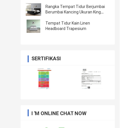
Rangka Tempat Tidur Berjumbai
Berumbai Kancing Ukuran King
Kepala Tempat Tidur Bergaya
Chesterfield
Tempat Tidur Kain Linen
Headboard Trapesium
SERTIFIKASI
I 'M ONLINE CHAT NOW