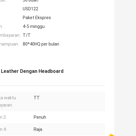
der:
50 buah
USD122
Paket Ekspres
n:
4-5 minggu
embayaran:
T/T
mampuan:
80*40HQ per bulan
U Leather Dengan Headboard
ka waktu
TT
yaran:
n 2:
Penuh
n 4:
Raja