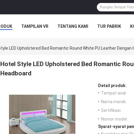
RODUK
TAMPILAN VR
TENTANG KAMI
TUR PABRIK
K
Style LED Upholstered Bed Romantic Round White PU Leather Dengan
Hotel Style LED Upholstered Bed Romantic Ro
Headboard
Detail produk:
Tempat asal:
Nama merek:
Sertifikasi:
Nomor model:
Syarat-syarat pe