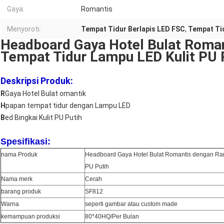
Gaya:
Romantis
Menyoroti:
Tempat Tidur Berlapis LED FSC
,
Tempat Tid
Headboard Gaya Hotel Bulat Roma
Tempat Tidur Lampu LED Kulit PU 
Deskripsi Produk:
R
Gaya Hotel Bulat omantik
H
papan tempat tidur dengan Lampu LED
B
ed Bingkai Kulit PU Putih
Spesifikasi:
nama Produk
Headboard Gaya Hotel Bulat Romantis dengan Ra
PU Putih
Nama merk
Cerah
barang produk
SF812
Warna
seperti gambar atau custom made
kemampuan produksi
80*40HQ/Per Bulan