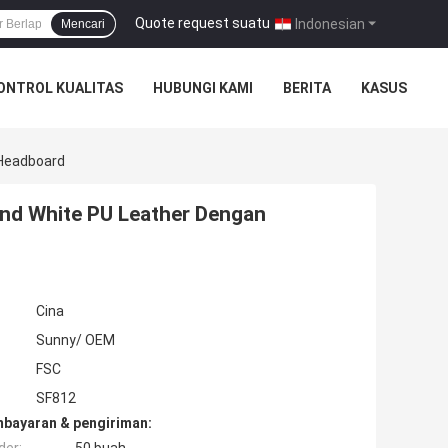
Quote request suatu
|
Indonesian
Mencari
ONTROL KUALITAS
HUBUNGI KAMI
BERITA
KASUS
 Headboard
und White PU Leather Dengan
Cina
Sunny/ OEM
FSC
SF812
mbayaran & pengiriman: