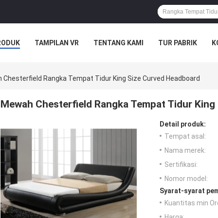
RODUK
TAMPILAN VR
TENTANG KAMI
TUR PABRIK
K
Chesterfield Rangka Tempat Tidur King Size Curved Headboard
Mewah Chesterfield Rangka Tempat Tidur King
Detail produk:
Tempat asal:
Nama merek:
Sertifikasi:
Nomor model:
Syarat-syarat pe
Kuantitas min Or
Harga: