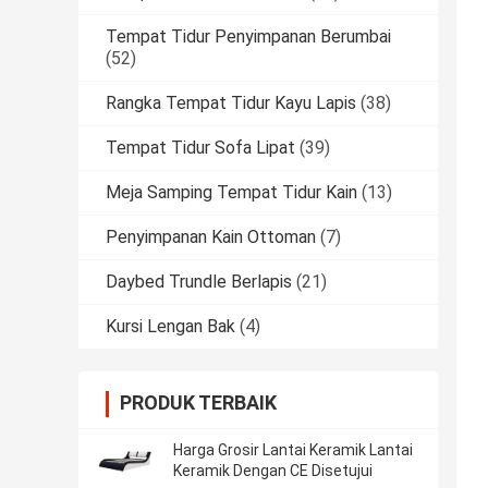
Tempat Tidur Penyimpanan Berumbai
(52)
Rangka Tempat Tidur Kayu Lapis
(38)
Tempat Tidur Sofa Lipat
(39)
Meja Samping Tempat Tidur Kain
(13)
Penyimpanan Kain Ottoman
(7)
Daybed Trundle Berlapis
(21)
Kursi Lengan Bak
(4)
PRODUK TERBAIK
Harga Grosir Lantai Keramik Lantai
Keramik Dengan CE Disetujui