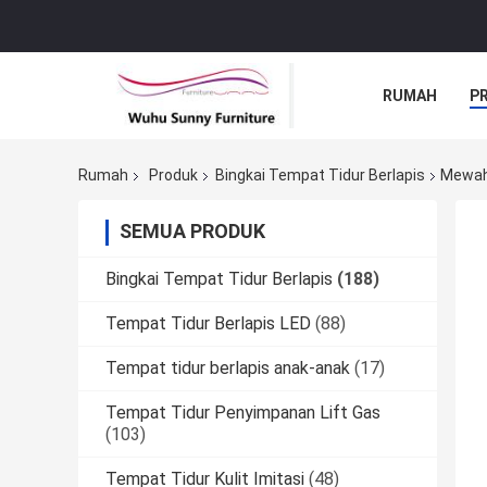
RUMAH
P
Rumah
Produk
Bingkai Tempat Tidur Berlapis
Mewah 
SEMUA PRODUK
Bingkai Tempat Tidur Berlapis
(188)
Tempat Tidur Berlapis LED
(88)
Tempat tidur berlapis anak-anak
(17)
Tempat Tidur Penyimpanan Lift Gas
(103)
Tempat Tidur Kulit Imitasi
(48)