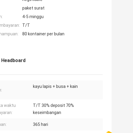
paket surat
n:
4-5 minggu
embayaran:
T/T
mampuan:
80 kontainer per bulan
d Headboard
kayu lapis + busa + kain
:
ka waktu
T/T 30% deposit 70%
yaran:
keseimbangan
an:
365 hari