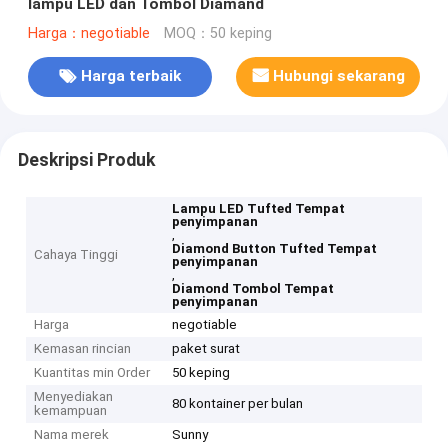
lampu LED dan Tombol Diamand
Harga：negotiable
MOQ：50 keping
Harga terbaik
Hubungi sekarang
Deskripsi Produk
Lampu LED Tufted Tempat
penyimpanan
,
Diamond Button Tufted Tempat
Cahaya Tinggi
penyimpanan
,
Diamond Tombol Tempat
penyimpanan
Harga
negotiable
Kemasan rincian
paket surat
Kuantitas min Order
50 keping
Menyediakan
80 kontainer per bulan
kemampuan
Nama merek
Sunny