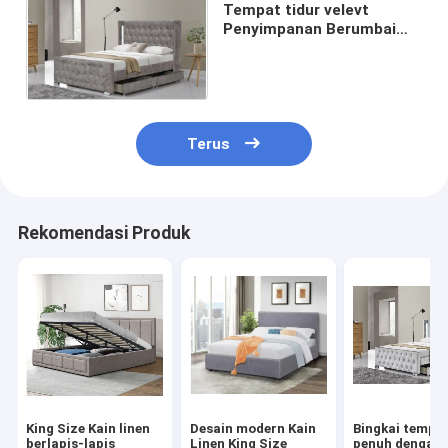
Tempat tidur velevt
Penyimpanan Berumbai
dengan lampu LED dan
Tombol Diamand
Terus
Rekomendasi Produk
King Size Kain linen
Desain modern Kain
Bingkai tempat
berlapis-lapis
Linen King Size
penuh dengan