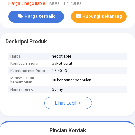
Harga：negotiable
MOQ：1 * 40HQ
Harga terbaik
Hubungi sekarang
Deskripsi Produk
Harga
negotiable
Kemasan rincian
paket surat
Kuantitas min Order
1 * 40HQ
Menyediakan
80 kontainer per bulan
kemampuan
Nama merek
Sunny
Lihat Lebih
Rincian Kontak