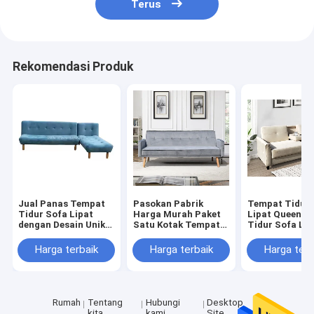
Terus
Rekomendasi Produk
Jual Panas Tempat
Pasokan Pabrik
Tempat Tidur 
Tidur Sofa Lipat
Harga Murah Paket
Lipat Queen, 
dengan Desain Unik
Satu Kotak Tempat
Tidur Sofa Lip
dan Tekstur
Tidur Sofa Lipat
Portabel Mud
Pleochroic
Kain Modern Untuk
Disimpan, Puti
Harga terbaik
Harga terbaik
Harga terb
Perabotan Ruang
Tamu
Rumah
Tentang
Hubungi
Desktop
kita
kami
Site