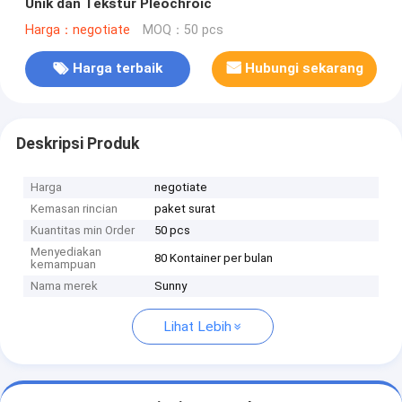
Unik dan Tekstur Pleochroic
Harga：negotiate
MOQ：50 pcs
Harga terbaik
Hubungi sekarang
Deskripsi Produk
Harga
negotiate
Kemasan rincian
paket surat
Kuantitas min Order
50 pcs
Menyediakan
80 Kontainer per bulan
kemampuan
Nama merek
Sunny
Lihat Lebih