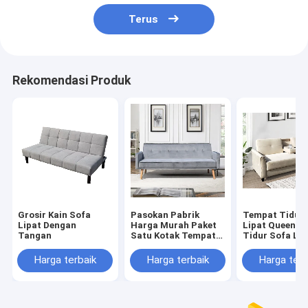
Terus
Rekomendasi Produk
Grosir Kain Sofa
Pasokan Pabrik
Tempat Tidur 
Lipat Dengan
Harga Murah Paket
Lipat Queen, 
Tangan
Satu Kotak Tempat
Tidur Sofa Lip
Tidur Sofa Lipat
Portabel Mud
Kain Modern Untuk
Disimpan, Puti
Harga terbaik
Harga terbaik
Harga terb
Perabotan Ruang
Tamu