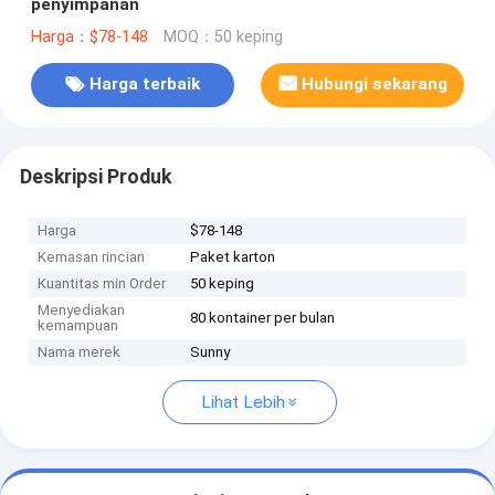
penyimpanan
Harga：$78-148
MOQ：50 keping
Harga terbaik
Hubungi sekarang
Deskripsi Produk
Harga
$78-148
Kemasan rincian
Paket karton
Kuantitas min Order
50 keping
Menyediakan
80 kontainer per bulan
kemampuan
Nama merek
Sunny
Lihat Lebih