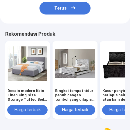
Terus
Rekomendasi Produk
Desain modern Kain
Bingkai tempat tidur
Kasur penyim
Linen King Size
penuh dengan
berlapis belud
Storage Tufted Bed
tombol yang dilapisi,
atau kain den
Frame BSCI
kepala tempat
berbagai pilih
penyimpanan yang
warna
Harga terbaik
Harga terbaik
Harga terb
dilapisi, dukungan
papan kayu